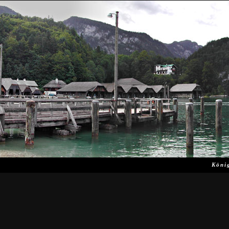
Hasz
Köni